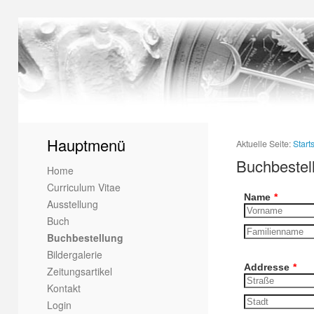
Astronomisc
astronomischeuhren
1
2
3
4
Hauptmenü
Aktuelle Seite:
Start
Buchbestel
Home
Curriculum Vitae
Name
*
Ausstellung
Buch
Buchbestellung
Bildergalerie
Addresse
*
Zeitungsartikel
Kontakt
Login